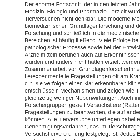
Der enorme Fortschritt, der in den letzten Ja
Medizin, Biologie und Pharmazie - erzielt wu
Tierversuchen nicht denkbar. Die moderne Me
biomedizinischen Grundlagenforschung und 
Forschung und schließlich in die medizinisch
Bereichen ist häufig fließend. Viele Erfolge b
pathologischer Prozesse sowie bei der Entwi
Arzneimitteln beruhen auch auf Erkenntnisse
wurden und anders nicht hätten erzielt werde
Zusammenarbeit von GrundlagenforscherInnen
tierexperimentelle Fragestellungen oft am Kra
d.h. sie verfolgen einen klar erkennbaren klin
entschlüsseln Mechanismen und zeigen wie T
gleichzeitig weniger Nebenwirkungen. Auch i
Forschergruppen gezielt Versuchstiere (Ratten
Fragestellungen zu beantworten, die auf and
könnten. Alle Tierversuche unterliegen dabei 
Genehmigungsverfahren, das im Tierschutzges
Versuchstierverordnung festgelegt ist. Jedes E