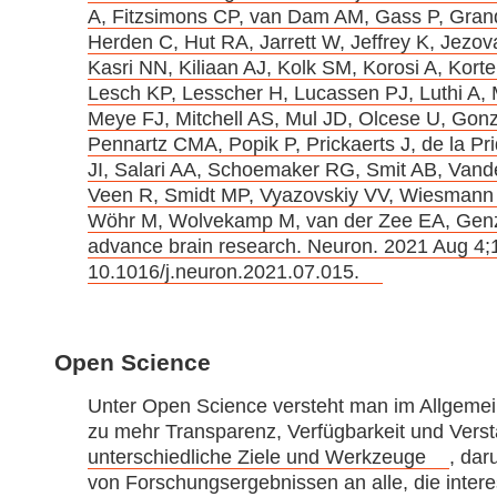
A, Fitzsimons CP, van Dam AM, Gass P, Gra
Herden C, Hut RA, Jarrett W, Jeffrey K, Jez
Kasri NN, Kiliaan AJ, Kolk SM, Korosi A, Kort
Lesch KP, Lesscher H, Lucassen PJ, Luthi A, M
Meye FJ, Mitchell AS, Mul JD, Olcese U, Gonz
Pennartz CMA, Popik P, Prickaerts J, de la P
JI, Salari AA, Schoemaker RG, Smit AB, Vand
Veen R, Smidt MP, Vyazovskiy VV, Wiesmann M
Wöhr M, Wolvekamp M, van der Zee EA, Genzel
advance brain research. Neuron. 2021 Aug 4;
10.1016/j.neuron.2021.07.015.
Open Science
Unter Open Science versteht man im Allgemei
zu mehr Transparenz, Verfügbarkeit und Verst
unterschiedliche Ziele und Werkzeuge
, dar
von Forschungsergebnissen an alle, die interes