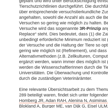
geplant und wird unter Berücksichtigung ethi
Tierschutzrichtlinien durchgeführt. Die durch
über entsprechende versuchstierkundliche Zus
angehalten, sowohl die Anzahl als auch die Be
Versuchen so gering wie möglich zu halten. B
Versuche wird das sogenannte
3R-Prinzip
ang
Re­place“ steht. Dies bedeutet, dass (1) die Z
unbedingt erforderliche Minimum reduziert ist
der Versuche und die Haltung der Tiere so opti
gering wie möglich ist (Refinement), und dass
Alternativmethoden (z.B. Zellkulturen, Compu
ergänzt werden, wann immer dies möglich ist 
werden die WissenschaftlerInnen durch die Tie
Universitäten. Die Überwachung und Kontrolle
durch die zuständigen Veterinärämter.
Eine relevante Übersichtsarbeit zu dem Them
289 beteiligt waren, findet sich unter folgende
Homberg JR, Adan RAH, Alenina N, Asiminas 
Blokland A, Burger ME, van Dijk G, Eisel ULM