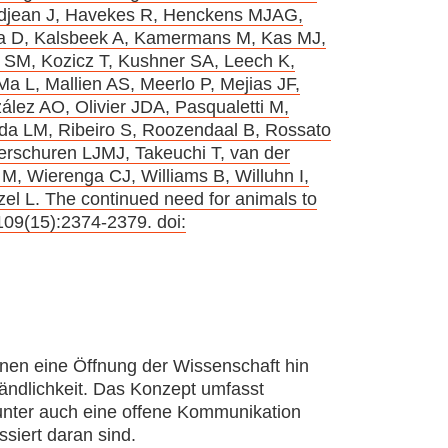
ndjean J, Havekes R, Henckens MJAG,
ova D, Kalsbeek A, Kamermans M, Kas MJ,
e SM, Kozicz T, Kushner SA, Leech K,
a L, Mallien AS, Meerlo P, Mejias JF,
ález AO, Olivier JDA, Pasqualetti M,
rida LM, Ribeiro S, Roozendaal B, Rossato
erschuren LJMJ, Takeuchi T, van der
, Wierenga CJ, Williams B, Willuhn I,
 L. The continued need for animals to
109(15):2374-2379. doi:
nen eine Öffnung der Wissenschaft hin
ändlichkeit. Das Konzept umfasst
unter auch eine offene Kommunikation
siert daran sind.