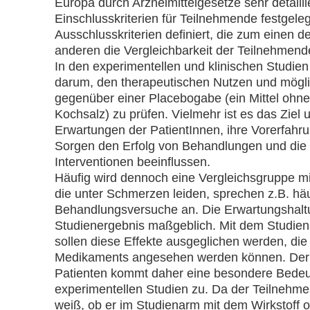
Europa durch Arzneimittelgesetze sehr detailli
Einschlusskriterien für Teilnehmende festgeleg
Ausschlusskriterien definiert, die zum einen 
anderen die Vergleichbarkeit der Teilnehmend
In den experimentellen und klinischen Studie
darum, den therapeutischen Nutzen und mögli
gegenüber einer Placebogabe (ein Mittel ohne 
Kochsalz) zu prüfen. Vielmehr ist es das Ziel 
Erwartungen der PatientInnen, ihre Vorerfahr
Sorgen den Erfolg von Behandlungen und die 
Interventionen beeinflussen.
Häufig wird dennoch eine Vergleichsgruppe mi
die unter Schmerzen leiden, sprechen z.B. häu
Behandlungsversuche an. Die Erwartungshaltu
Studienergebnis maßgeblich. Mit dem Studienar
sollen diese Effekte ausgeglichen werden, die 
Medikaments angesehen werden können. Der 
Patienten kommt daher eine besondere Bedeutu
experimentellen Studien zu. Da der Teilnehmen
weiß, ob er im Studienarm mit dem Wirkstoff 