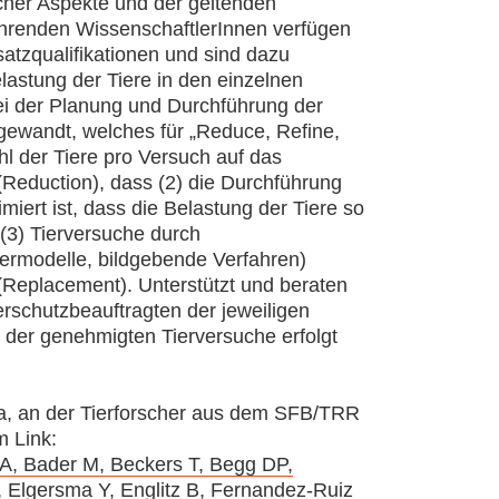
scher Aspekte und der geltenden
führenden WissenschaftlerInnen verfügen
atzqualifikationen und sind dazu
lastung der Tiere in den einzelnen
ei der Planung und Durchführung der
ewandt, welches für „Reduce, Refine,
ahl der Tiere pro Versuch auf das
 (Reduction), dass (2) die Durchführung
miert ist, dass die Belastung der Tiere so
 (3) Tierversuche durch
termodelle, bildgebende Verfahren)
(Replacement). Unterstützt und beraten
rschutzbeauftragten der jeweiligen
 der genehmigten Tierversuche erfolgt
a, an der Tierforscher aus dem SFB/TRR
m Link:
A, Bader M, Beckers T, Begg DP,
, Elgersma Y, Englitz B, Fernandez-Ruiz