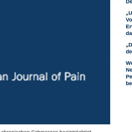
De
„U
Vo
Er
da
„D
de
We
Ne
Pe
be