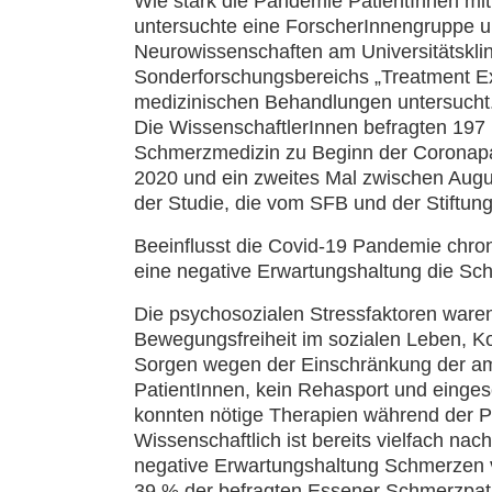
Wie stark die Pandemie PatientInnen mit
untersuchte eine ForscherInnengruppe um 
Neurowissenschaften am Universitätskl
Sonderforschungsbereichs „Treatment Ex
medizinischen Behandlungen untersucht
Die WissenschaftlerInnen befragten 197
Schmerzmedizin zu Beginn der Coronapa
2020 und ein zweites Mal zwischen Aug
der Studie, die vom SFB und der Stiftun
Beeinflusst die Covid-19 Pandemie chr
eine negative Erwartungshaltung die Sch
Die psychosozialen Stressfaktoren ware
Bewegungsfreiheit im sozialen Leben, Kon
Sorgen wegen der Einschränkung der am
PatientInnen, kein Rehasport und einges
konnten nötige Therapien während der P
Wissenschaftlich ist bereits vielfach n
negative Erwartungshaltung Schmerzen 
39 % der befragten Essener Schmerzpati