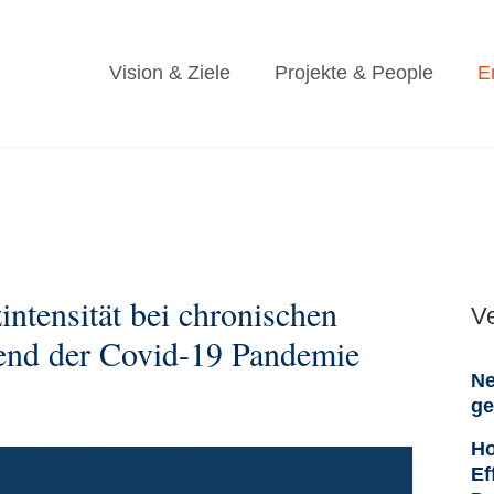
Vision & Ziele
Projekte & People
E
ntensität bei chronischen
V
end der Covid-19 Pandemie
Ne
ge
Ho
Ef