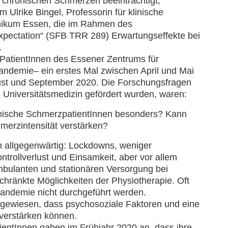
 chronischen Schmerzen beeinträchtigt,
Ulrike Bingel, Professorin für klinische
inikum Essen, die im Rahmen des
pectation“ (SFB TRR 289) Erwartungseffekte bei
.
 PatientInnen des Essener Zentrums für
ndemie– ein erstes Mal zwischen April und Mai
ust und September 2020. Die Forschungsfragen
g Universitätsmedizin gefördert wurden, waren:
onische SchmerzpatientInnen besonders? Kann
merzintensität verstärken?
n allgegenwärtig: Lockdowns, weniger
trollverlust und Einsamkeit, aber vor allem
bulanten und stationären Versorgung bei
chränkte Möglichkeiten der Physiotherapie. Oft
andemie nicht durchgeführt werden.
achgewiesen, dass psychosoziale Faktoren und eine
verstärken können.
entInnen gaben im Frühjahr 2020 an, dass ihre