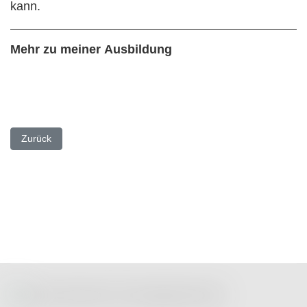
kann.
Mehr zu meiner Ausbildung
Vorheriger Beitrag: Prof. Ulrike Bingel - Leiterin des Zentrums fü
Zurück