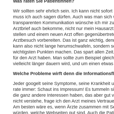
Was raten Sie PatientInnen?
Wir sollten sehr ehrlich sein. Ich kann nicht sofo
muss ich auch sagen dürfen. Auch was man sich 
transparenten Kommunikation wünsche ich mir zum
Arztbrief auch bekomme, nicht nur mein Hausarzt. 
stellen und einem neuen Arzt offen gegenübertrete
Arztbesuch vorbereiten. Das ist ganz wichtig, de
kann also nicht lange herumschwafeln, sondern sol
wichtigsten Punkten machen. Das spart allen Zeit
für den Arzt haben. Man sollte zum Beispiel glei
vielleicht länger dauern wird, und um einen etwas
Welche Probleme wirft denn die Informationsflu
Jeder googelt seine Symptome, seine Krankheit u
rate immer: Schaut ins Impressum! Es tummeln sic
die ganz andere Interessen haben, das aber gut 
nicht verstehe, frage ich den Arzt meines Vertrau
Am besten wäre es, wenn Ärzte zusammen mit Selb
würden, welche Webseiten gut sind. Auch die Pat