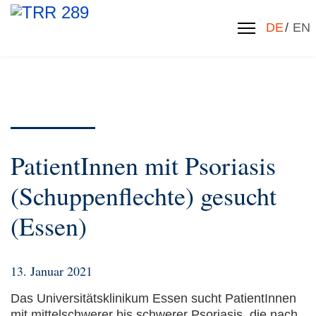
Sprache 
DE
EN
PatientInnen mit Psoriasis
(Schuppenflechte) gesucht
(Essen)
13. Januar 2021
Das Universitätsklinikum Essen sucht PatientInnen
mit mittelschwerer bis schwerer Psoriasis, die nach