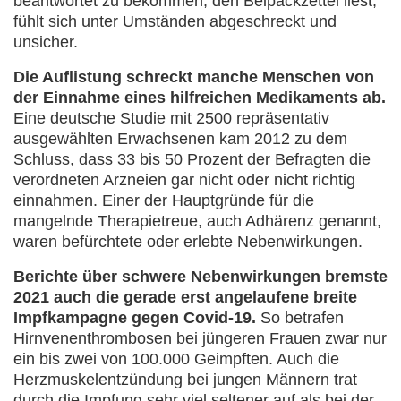
beantwortet zu bekommen, den Beipackzettel liest,
fühlt sich unter Umständen abgeschreckt und
unsicher.
Die Auflistung schreckt manche Menschen von
der Einnahme eines hilfreichen Medikaments ab.
Eine deutsche Studie mit 2500 repräsentativ
ausgewählten Erwachsenen kam 2012 zu dem
Schluss, dass 33 bis 50 Prozent der Befragten die
verordneten Arzneien gar nicht oder nicht richtig
einnahmen. Einer der Hauptgründe für die
mangelnde Therapietreue, auch Adhärenz genannt,
waren befürchtete oder erlebte Nebenwirkungen.
Berichte über schwere Nebenwirkungen bremste
2021 auch die gerade erst angelaufene breite
Impfkampagne gegen Covid-19.
So betrafen
Hirnvenenthrombosen bei jüngeren Frauen zwar nur
ein bis zwei von 100.000 Geimpften. Auch die
Herzmuskelentzündung bei jungen Männern trat
durch die Impfung sehr viel seltener auf als bei der