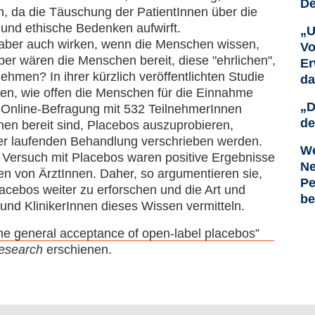
De
zen, da die Täuschung der PatientInnen über die
 und ethische Bedenken aufwirft.
„U
ber auch wirken, wenn die Menschen wissen,
Vo
ber wären die Menschen bereit, diese "ehrlichen",
Er
men? In ihrer kürzlich veröffentlichten Studie
da
n, wie offen die Menschen für die Einnahme
„D
r Online-Befragung mit 532 TeilnehmerInnen
de
chen bereit sind, Placebos auszuprobieren,
ner laufenden Behandlung verschrieben werden.
We
Versuch mit Placebos waren positive Ergebnisse
Ne
 von ÄrztInnen. Daher, so argumentieren sie,
Pe
lacebos weiter zu erforschen und die Art und
be
und KlinikerInnen dieses Wissen vermitteln.
the general acceptance of open-label placebos”
Research
erschienen.