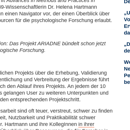
ift
Advances in Methods and Practices in
De
9-Wissenschaftlerin Dr. Helena Hartmann
„U
einen Navigator vor, der einen Überblick über
Vo
ourcen für die psychologische Forschung erlaubt.
Er
da
ation: Das Projekt ARIADNE bündelt schon jetzt
„D
logische Forschung.
de
We
Ne
lichen Projekts über die Erhebung, Validierung
Pe
entlichung und Verbreitung der Ergebnisse führt
be
h den Ablauf ihres Projekts. An jedem der 10
rs gelangen User zu weiteren Unterpunkten und
r den entsprechenden Projektschritt.
arbeit sind oft teuer, verstreut, schwer zu finden
eit, Nutzbarkeit und Praktikabilität schwer
Dr. Hartmann und ihre KollegInnen
in ihrer