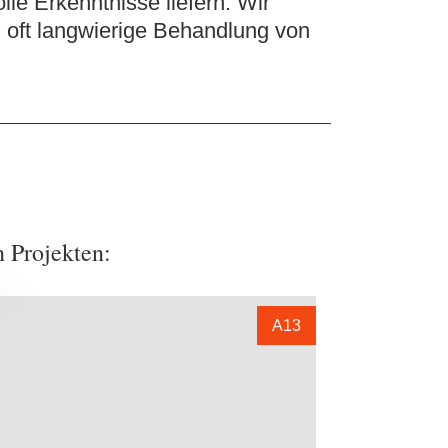
le Erkenntnisse liefern. Wir
d oft langwierige Behandlung von
 Projekten:
A13